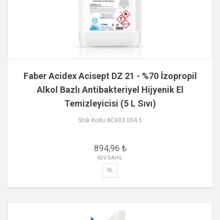
Faber Acidex Acisept DZ 21 - %70 İzopropil
Alkol Bazlı Antibakteriyel Hijyenik El
Temizleyicisi (5 L Sıvı)
Stok Kodu:ACX03.004.5
894,96 ₺
KDV DAHİL