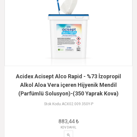
Acidex Acisept Alco Rapid - %73 İzopropil
Alkol Aloa Vera içeren Hijyenik Mendil
(Parfümlü Solusyon)-(350 Yaprak Kova)
Stok Kodu:ACX02.009.350Y-P
883,44 ₺
KDV DAHİL