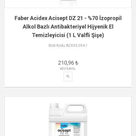
Faber Acidex Acisept DZ 21 - %70 İzopropil
Alkol Bazlı Antibakteriyel Hijyenik El
Temizleyicisi (1 L Valfli Şişe)
Stok Kodu:ACX03.004.1
210,96 ₺
KDV DAHİL