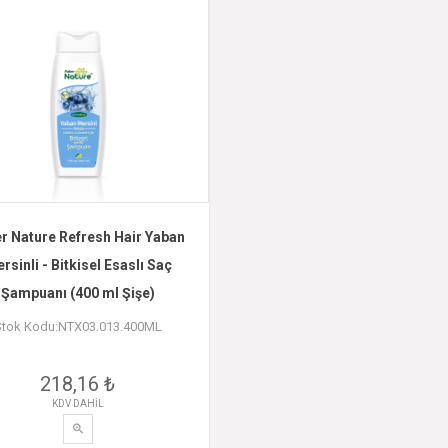
r Nature Refresh Hair Yaban
rsinli - Bitkisel Esaslı Saç
Şampuanı (400 ml Şişe)
Stok Kodu:NTX03.013.400ML
218,16 ₺
KDV DAHİL