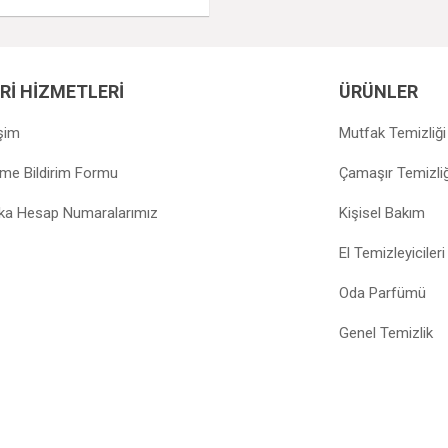
Rİ HİZMETLERİ
ÜRÜNLER
işim
Mutfak Temizliği
e Bildirim Formu
Çamaşır Temizliğ
a Hesap Numaralarımız
Kişisel Bakım
El Temizleyicileri
Oda Parfümü
Genel Temizlik