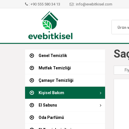
: +90 555 580 34 13
: info@evebitkisel.com
Sa
Genel Temizlik
Mutfak Temizliği
Fi
Çamaşır Temizliği
Kişisel Bakım
El Sabunu
Oda Parfümü