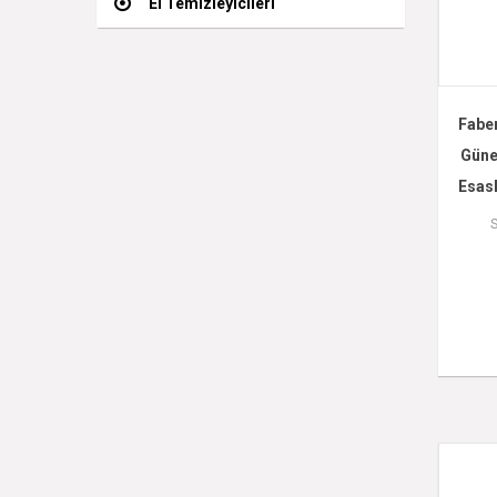
El Temizleyicileri
Faber
Güne
Esasl