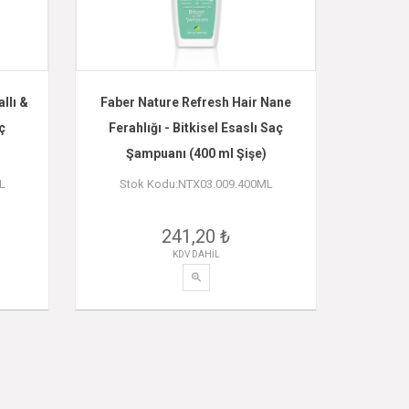
llı &
Faber Nature Refresh Hair Nane
ç
Ferahlığı - Bitkisel Esaslı Saç
Şampuanı (400 ml Şişe)
L
Stok Kodu:NTX03.009.400ML
241,20 ₺
KDV DAHİL