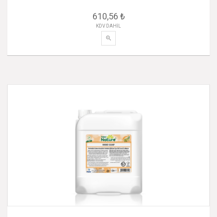
610,56 ₺
KDV DAHİL