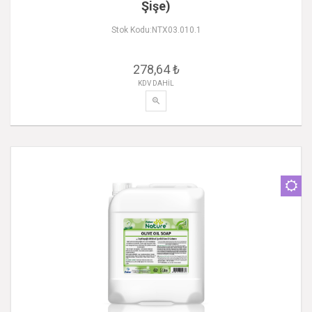
Şişe)
Stok Kodu:NTX03.010.1
278,64 ₺
KDV DAHİL