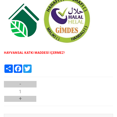
HAYVANSAL KATKI MADDESİ İÇERMEZ!
Paylaş
Facebook
Twitter
-
+