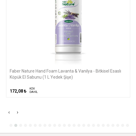
Faber Nature Hand Foam Lavanta & Vanilya - Bitkisel Esaslı
Köpük El Sabunu (1 L Yedek Şişe)
KDV
172,08 ₺
DAHİL
‹
›