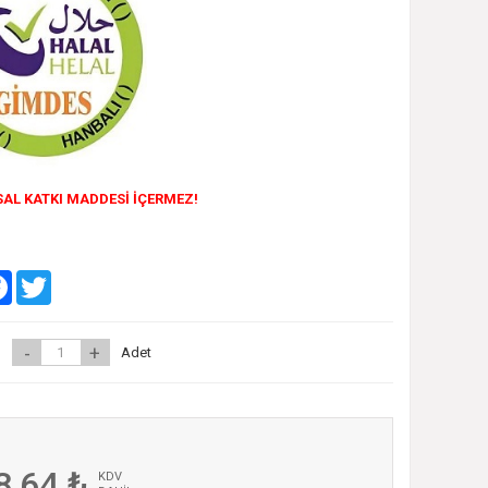
AL KATKI MADDESİ İÇERMEZ!
ylaş
Facebook
Twitter
-
+
Adet
8,64 ₺
KDV