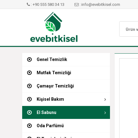
: +90 555 580 34 13
: info@evebitkisel.com
Genel Temizlik
Mutfak Temizliği
Çamaşır Temizliği
Kişisel Bakım
El Sabunu
Oda Parfümü