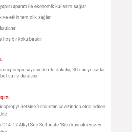
apıcı aparatı ile ekonomik kullanım sağlar.
k ve etkin temizlik sağlar.
urulanır.
e hoş bir koku bırakır.
ı:
pıcı pompa sayesinde ele dökülür, 30 saniye kadar
 bol su ile durulanır.
eşimi:
dopropyl Betaine ‘Hindistan cevizinden elde edilen
dde’
 C14-17 Alkyl Sec Sulfonate ‘Bitki kaynaklı yüzey