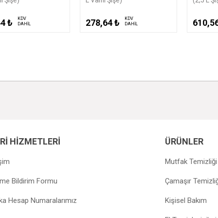
Hassas 
Şişe)
KDV
KDV
64 ₺
610,56 ₺
DAHİL
DAHİL
243,3
Rİ HİZMETLERİ
ÜRÜNLER
işim
Mutfak Temizliği
e Bildirim Formu
Çamaşır Temizliğ
a Hesap Numaralarımız
Kişisel Bakım