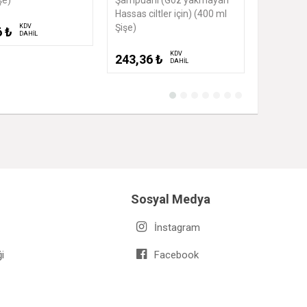
ciltler için) (400 ml
KDV
170,64 ₺
218,16
DAHİL
KDV
6 ₺
DAHİL
Sosyal Medya
İnstagram
i
Facebook