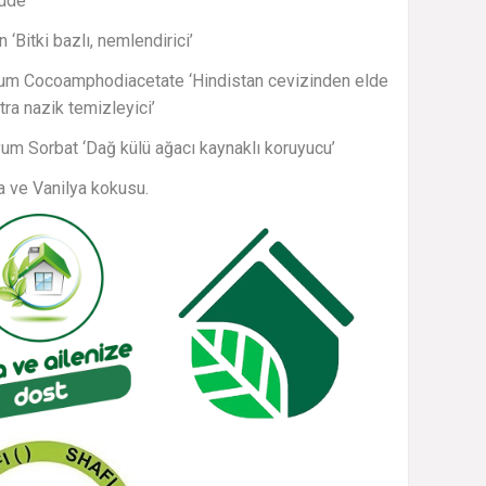
dde’
n ‘Bitki bazlı, nemlendirici’
um Cocoamphodiacetate ‘Hindistan cevizinden elde
tra nazik temizleyici’
um Sorbat ‘Dağ külü ağacı kaynaklı koruyucu’
a ve Vanilya kokusu.