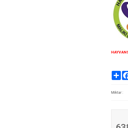
HAYVANS
Pa
Miktar :
63