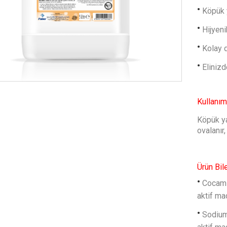
Köpük y
Hijyeni
Kolay d
Elinizd
Kullanım
Köpük ya
ovalanır,
Ürün Bil
Cocami
aktif ma
Sodium