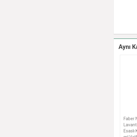
Aynı K
Faber Nature Hand Foam
Faber 
Lavanta & Vanilya - Bitkisel
- Bitk
Esaslı Köpük El Sabunu (320
Zeytin
ml Valfli Şişe)
L Valfl