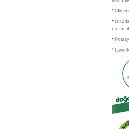
aktif ma
Glyceri
Disodi
edilen ul
Potasy
Lavant