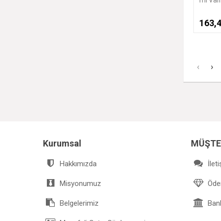
KDV
163,44 ₺
278,
DAHİL
‹
›
Kurumsal
MÜŞTE
Hakkımızda
İlet
Misyonumuz
Ödem
Belgelerimiz
Bank