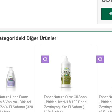
H
ategorideki Diğer Ürünler
Nature Olive Oil Soap
Faber Nature Olive Oil Soap
Faber N
isel İçerikli %100 Doğal
- Bitkisel İçerikli %100 Doğal
Bebek Ş
yağlı Sıvı El Sabun (1
Zeytinyağlı Sıvı El Sabun
Esaslı 
i Şişe)
(2,5 L Şişe)
Şampua