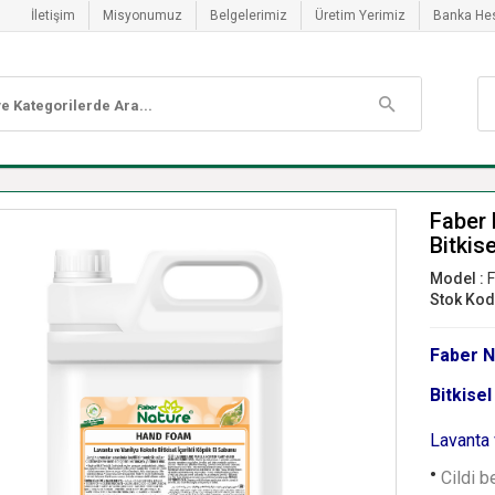
İletişim
Misyonumuz
Belgelerimiz
Üretim Yerimiz
Banka He
Faber 
Bitkis
Model :
F
Stok Kod
Faber N
Bitkise
Lavanta 
Cildi b